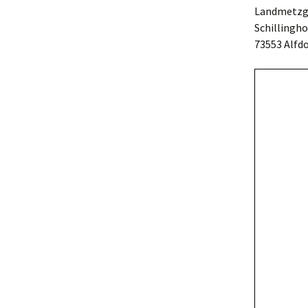
Landmetzge
Schillingho
73553 Alfdo