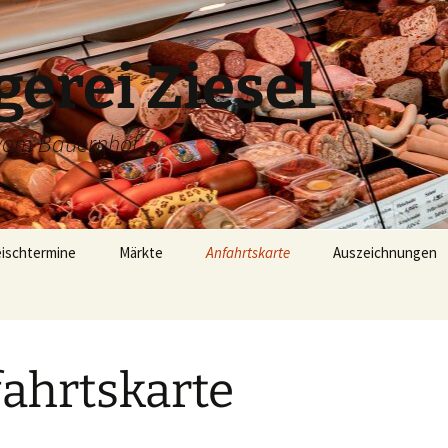
erei Ziesel
 vom Bauernhof
eischtermine
Märkte
Anfahrtskarte
Auszeichnungen
ahrtskarte